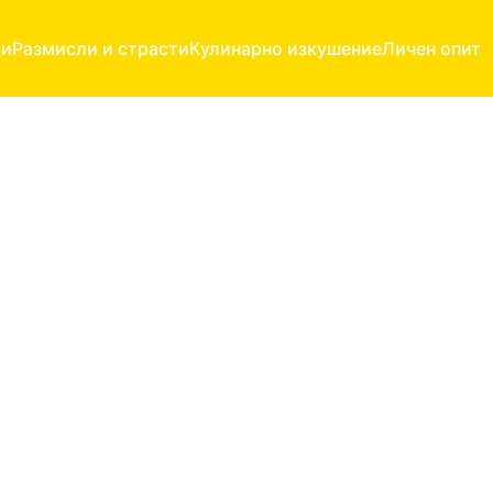
си
Размисли и страсти
Кулинарно изкушение
Личен опит