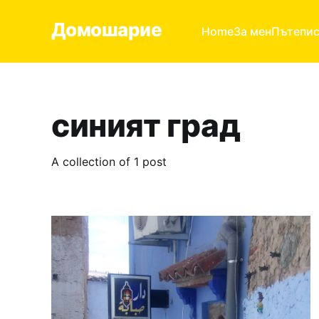
Домошарие
Home
За мен
Пътепи
синият град
A collection of 1 post