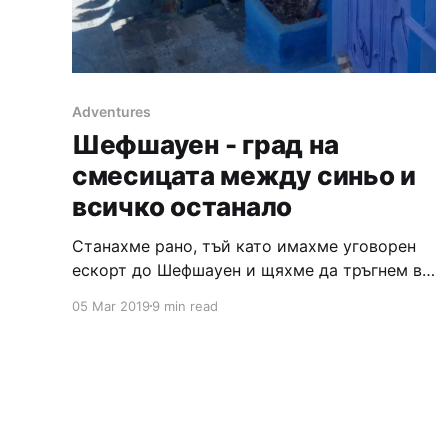
Adventures
Шефшауен - град на
смесицата между синьо и
всичко останало
Станахме рано, тъй като имахме уговорен
ескорт до Шефшауен и щяхме да тръгнем в
08:00. Сънувах странен сън през нощта.
05 Mar 2019
9 min read
Сънувах един мехлем, събиран от три
планини, високи планини, чиито имена не
помня. Едно момиченце ми го предлагаше и
ми казваше да се намажа и съм щяла да се