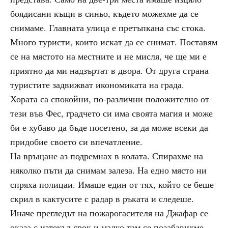
боядисани къщи в синьо, където можехме да се
снимаме. Главната улица е претъпкана със стока.
Много туристи, които искат да се снимат. Поставям
се на мястото на местните и не мисля, че ще ми е
приятно да ми надзъртат в двора. От друга страна
туристите задвижват икономиката на града.
Хората са спокойни, по-различни положително от
тези във Фес, градчето си има своята магия и може
би е хубаво да бъде посетено, за да може всеки да
придобие своето си впечатление.
На връщане аз подремнах в колата. Спирахме на
няколко пъти да снимам залеза. На едно място ни
спряха полицаи. Имаше един от тях, който се беше
скрил в кактусите с радар в ръката и следеше.
Иначе прегледът на пожарогасителя на Джафар се
оказа с изтекъл срок и малко там се позабавихме,