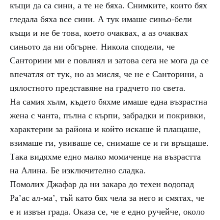
къщи да са сини, а те не бяха. Снимките, които бях
гледала бяха все сини. А тук имаше синьо-бели
къщи и не бе това, което очаквах, а аз очаквах
синьото да ни обгърне. Никола сподели, че
Санторини ми е повлиял и затова сега не мога да се
впечатля от тук, но аз мисля, че не е Санторини, а
цялостното представяне на градчето по света.
На самия хълм, където бяхме имаше една възрастна
жена с чанта, пълна с кърпи, забрадки и покривки,
характерни за района и който искаше й плащаше,
взимаше ги, увиваше се, снимаше се и ги връщаше.
Така видяхме едно малко момиченце на възрастта
на Алина. Бе изключително сладка.
Помолих Джафар да ни закара до техен водопад
Ра’ас ал-ма’, тъй като бях чела за него и смятах, че
е и извън града. Оказа се, че е едно ручейче, около