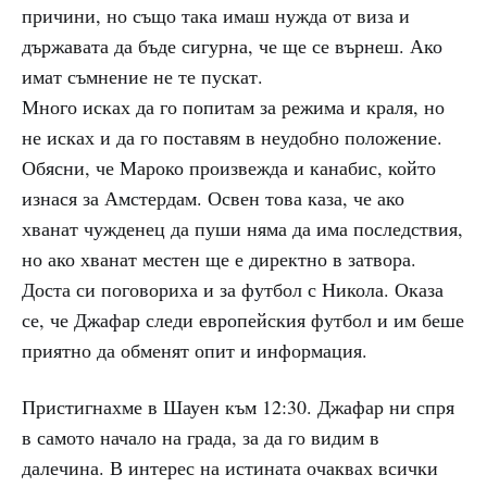
причини, но също така имаш нужда от виза и
държавата да бъде сигурна, че ще се върнеш. Ако
имат съмнение не те пускат.
Много исках да го попитам за режима и краля, но
не исках и да го поставям в неудобно положение.
Обясни, че Мароко произвежда и канабис, който
изнася за Амстердам. Освен това каза, че ако
хванат чужденец да пуши няма да има последствия,
но ако хванат местен ще е директно в затвора.
Доста си поговориха и за футбол с Никола. Оказа
се, че Джафар следи европейския футбол и им беше
приятно да обменят опит и информация.
Пристигнахме в Шауен към 12:30. Джафар ни спря
в самото начало на града, за да го видим в
далечина. В интерес на истината очаквах всички