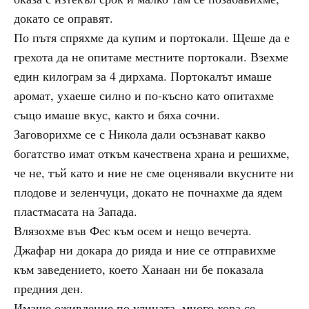
докато се оправят.
По пътя спряхме да купим и портокали. Щеше да е
грехота да не опитаме местните портокали. Взехме
един килограм за 4 дирхама. Портокалът имаше
аромат, ухаеше силно и по-късно като опитахме
също имаше вкус, както и бяха сочни.
Заговорихме се с Никола дали осъзнават какво
богатство имат откъм качествена храна и решихме,
че не, тъй като и ние не сме оценявали вкусните ни
плодове и зеленчуци, докато не почнахме да ядем
пластмасата на Запада.
Влязохме във Фес към осем и нещо вечерта.
Джафар ни докара до рияда и ние се отправихме
към заведението, което Ханаан ни бе показала
предния ден.
Имаше оживление по улицата, много хора се