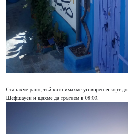
Станахме рано, тъй като имахме уговорен ескорт до
Шефшауен и щяхме да тръгнем в 08:00.