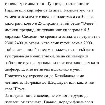
то няма да е домати от Турция, краставици от
Гърция или картофи от Египет. Казахме му, че в
момента доматите с вкус на пластмаса са 5 лв за
килограм, което е 25 дирхама и той беше “Олеее”,
имайки предвид, че тукашният килограм е 4-5
дирхама. Сподели, че средната заплата за страната е
2300-2400 дирхама, като самият той взима 2000.
Той е завършил бизнес мениджмънт, но тъй като
тук трябва да имаш връзки, за да си намериш
работа не е успял да намери и затова започнал като
шофьор. Е, ние не знаем и доколко е учил.
Повечето му курсове са до Казабланка и до
летището. По-рядко до Шефшауен или както той
каза Шауен.
За пътуванията сподели, че е много трудно да
излезеш от страната. Главно, поради финансови