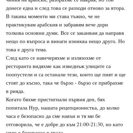
донесе една и след това се разходи отново за втора.
В такива моменти ми става тъжно, че не
практикувам арабския и забравям вече дори
толкова основни думи. Все се заканвам да направя
нещо по въпроса и винаги изниква нещо друго. Но
това е друга тема.
След като се навечеряхме и излязохме от
ресторанта видяхме как изведнъж улиците са
поопустели и са останали тези, които ще пият и ще
стоят до късно, така че бързо - бързо се прибрахме
в рияда.
Когато бяхме пристигнали първия ден, бях
попитала Нур, нашата рецепционистка, до колко
часа е безопасно да сме навън и тя ми бе
отговорила, че е добре до към 21:00-21:30, но като
цяло е безопасно в града.