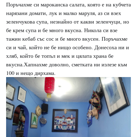
Поръчахме си мароканска салата, която е на кубчета
нарязани домати, лук и малко маруля, аз си взех
зеленчукова супа, незнайно от какви зеленчуци, но
бе крем супа и бе много вкусна. Никола си взе
тажин кебаб със сос и бе много вкусен. Поръчахме
си и чай, който не бе нищо особено. Донесоха ни и
хляб, който бе топъл и мек и цялата храна бе
вкусна.Хапнахме доволно, сметката ни излезе към
100 и нещо дирхама.