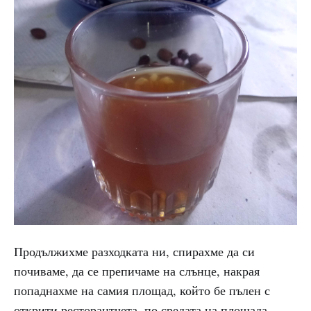
Продължихме разходката ни, спирахме да си
почиваме, да се препичаме на слънце, накрая
попаднахме на самия площад, който бе пълен с
открити ресторантчета, по средата на площада