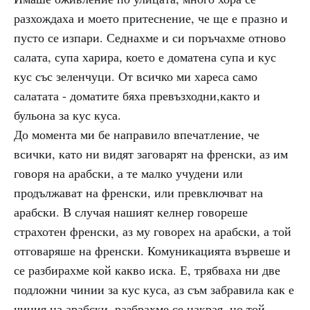
разхождаха и моето притеснение, че ще е празно и
пусто се изпари. Седнахме и си поръчахме отново
салата, супа харира, което е доматена супа и кус
кус със зеленчуци. От всичко ми хареса само
салатата - доматите бяха превъзходни,както и
бульона за кус куса.
До момента ми бе направило впечатление, че
всички, като ни видят заговарят на френски, аз им
говоря на арабски, а те малко учудени или
продължават на френски, или превключват на
арабски. В случая нашият келнер говореше
страхотен френски, аз му говорех на арабски, а той
отговаряше на френски. Комуникацията вървеше и
се разбирахме кой какво иска. Е, трябваха ни две
подложни чинии за кус куса, аз съм забравила как е
чиния на арабски, разбрахме се накрая, но той