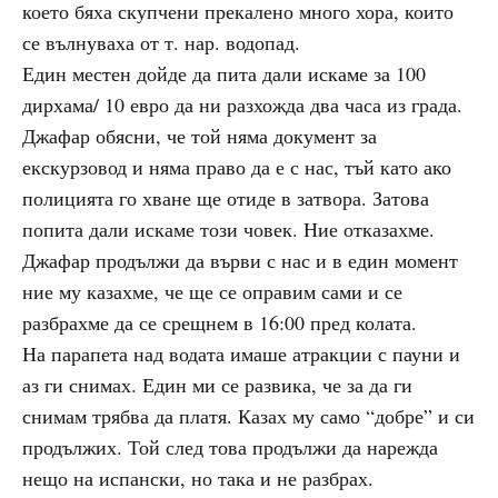
което бяха скупчени прекалено много хора, които
се вълнуваха от т. нар. водопад.
Един местен дойде да пита дали искаме за 100
дирхама/ 10 евро да ни разхожда два часа из града.
Джафар обясни, че той няма документ за
екскурзовод и няма право да е с нас, тъй като ако
полицията го хване ще отиде в затвора. Затова
попита дали искаме този човек. Ние отказахме.
Джафар продължи да върви с нас и в един момент
ние му казахме, че ще се оправим сами и се
разбрахме да се срещнем в 16:00 пред колата.
На парапета над водата имаше атракции с пауни и
аз ги снимах. Един ми се развика, че за да ги
снимам трябва да платя. Казах му само “добре” и си
продължих. Той след това продължи да нарежда
нещо на испански, но така и не разбрах.