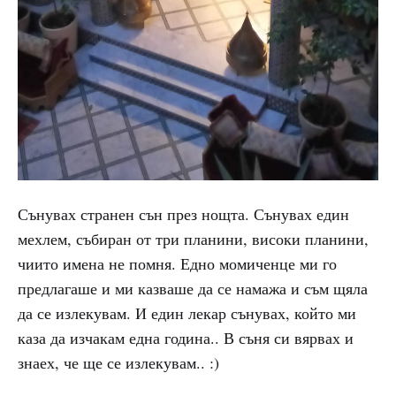
Сънувах странен сън през нощта. Сънувах един
мехлем, събиран от три планини, високи планини,
чиито имена не помня. Едно момиченце ми го
предлагаше и ми казваше да се намажа и съм щяла
да се излекувам. И един лекар сънувах, който ми
каза да изчакам една година.. В съня си вярвах и
знаех, че ще се излекувам.. :)