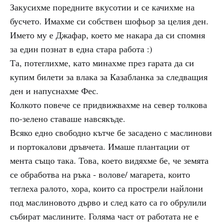
Закусихме поредните вкусотии и се качихме на
бусчето. Имахме си собствен шофьор за целия ден.
Името му е Джафар, което ме накара да си спомня
за един познат в една стара работа :)
Та, потеглихме, като минахме през гарата да си
купим билети за влака за Казабланка за следващия
ден и напуснахме Фес.
Колкото повече се придвижвахме на север толкова
по-зелено ставаше навсякъде.
Всяко едно свободно кътче бе засадено с маслинови
и портокалови дръвчета. Имаше плантации от
мента също така. Това, което видяхме бе, че земята
се обработва на ръка - волове/ магарета, които
теглеха ралото, хора, които са прострели найлони
под маслиновото дърво и след като са го обрулили
събират маслините. Голяма част от работата не е