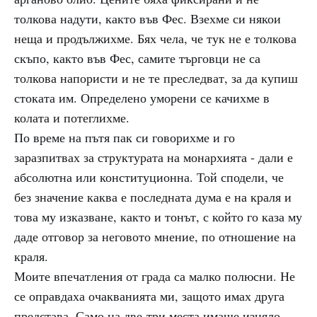
толкова надути, както във Фес. Взехме си някои
неща и продължихме. Бях чела, че тук не е толкова
скъпо, както във Фес, самите търговци не са
толкова напористи и не те преследват, за да купиш
стоката им. Определено уморени се качихме в
колата и потеглихме.
По време на пътя пак си говорихме и го
заразпитвах за структурата на монархията - дали е
абсолютна или конституционна. Той сподели, че
без значение каква е последната дума е на краля и
това му изказване, както и тонът, с който го каза му
даде отговор за неговото мнение, по отношение на
краля.
Моите впечатления от града са малко полюсни. Не
се оправдаха очакванията ми, защото имах друга
представа. Само на две-три места имаше изцяло