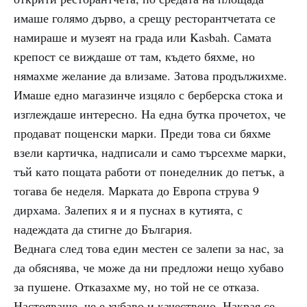
имаше голямо дърво, а срещу ресторантчетата се
намираше и музеят на града или Kasbah. Самата
крепост се виждаше от там, където бяхме, но
нямахме желание да влизаме. Затова продължихме.
Имаше едно магазинче изцяло с берберска стока и
изглеждаше интересно. На една бутка прочетох, че
продават пощенски марки. Преди това си бяхме
взели картичка, надписали и само търсехме марки,
тъй като пощата работи от понеделник до петък, а
тогава бе неделя. Марката до Европа струва 9
дирхама. Залепих я и я пуснах в кутията, с
надеждата да стигне до България.
Веднага след това един местен се залепи за нас, за
да обяснява, че може да ни предложи нещо хубаво
за пушене. Отказахме му, но той не се отказа.
Настояваше, че е хубаво и качествено. Накрая се