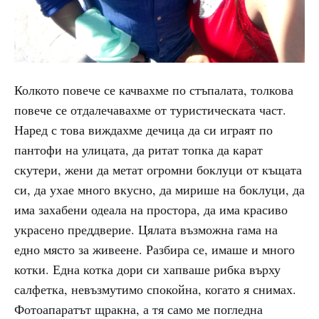
Колкото повече се качвахме по стъпалата, толкова
повече се отдалечавахме от туристическата част.
Наред с това виждахме дечица да си играят по
пантофи на улицата, да ритат топка да карат
скутери, жени да метат огромни боклуци от къщата
си, да ухае много вкусно, да мирише на боклуци, да
има захабени одеала на простора, да има красиво
украсено преддверие. Цялата възможна гама на
едно място за живеене. Разбира се, имаше и много
котки. Една котка дори си хапваше рибка върху
салфетка, невъзмутимо спокойна, когато я снимах.
Фотоапаратът щракна, а тя само ме погледна