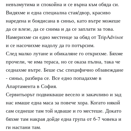
невъзмутима и спокойна и се върна към обяда си.
Видяхме и една специална стая/двор, красиво
наредена и боядисана в синьо, като вътре можеше
да се влезе, да се снима и да се заплати за това.
Намерихме си едно местенце за обяд от TripAdvisor
и се насочихме надолу да го потърсим.
След малко лутане и обикаляне го открихме. Бяхме
прочели, че има тераса, но се оказа пълна, така че
седнахме вътре. Беше със специфично обзавеждане
- синьо, разбира се. Все едно попадахме в
Апартамента в София.
Сервитьорът подвикваше весело и закачливо и зад
нас имаше една маса за повече хора. Когато някой
сам седнеше там той идваше и го местеше. Докато
бяхме там накрая дойде една група от 6-7 човека и
ги настани там.