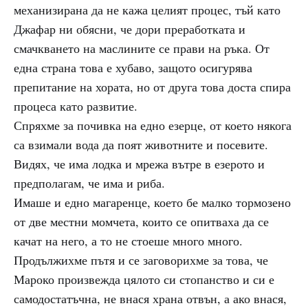
механизирана да не кажа целият процес, тъй като
Джафар ни обясни, че дори преработката и
смачкването на маслините се прави на ръка. От
една страна това е хубаво, защото осигурява
препитание на хората, но от друга това доста спира
процеса като развитие.
Спряхме за почивка на едно езерце, от което някога
са взимали вода да поят животните и посевите.
Видях, че има лодка и мрежа вътре в езерото и
предполагам, че има и риба.
Имаше и едно магаренце, което бе малко тормозено
от две местни момчета, които се опитваха да се
качат на него, а то не стоеше много много.
Продължихме пътя и се заговорихме за това, че
Мароко произвежда цялото си стопанство и си е
самодостатъчна, не внася храна отвън, а ако внася,