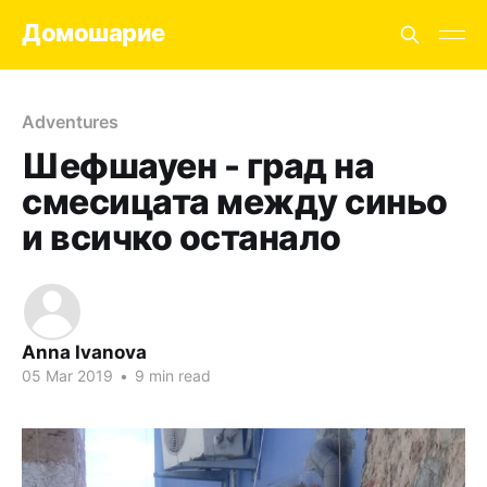
Домошарие
Adventures
Шефшауен - град на
смесицата между синьо
и всичко останало
Anna Ivanova
05 Mar 2019
•
9 min read