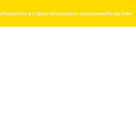
си
Размисли и страсти
Кулинарно изкушение
Личен опит