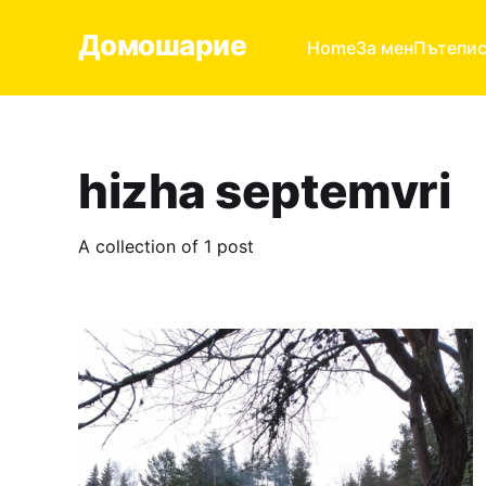
Домошарие
Home
За мен
Пътепи
hizha septemvri
A collection of 1 post