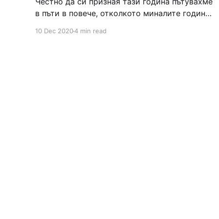
Честно да си призная тази година пътувахме
в пъти в повече, отколкото миналите години.
Факт е, че ковид ситуацията промени много
10 Dec 2020
4 min read
живота ни, но аз все си мисля, че лично на
нас много ни и даде. Тъй като измерям
повечето неща в моя живот в пътувания и
пътешествия, то спокойно