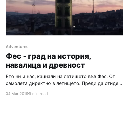
Adventures
Фес - град на история,
навалица и древност
Ето ни и нас, кацнали на летището във Фес. От
самолета директно в летището. Преди да отидем
на паспортния контрол трябваше да попълним
04 Mar 2019
9 min read
декларация - имена, данни на паспорт, от къде
пътуваме, къде ще отседнем, професия.. След
това слагат един печат и вече си в Мароко.
Очаквахме да ни посрещнат