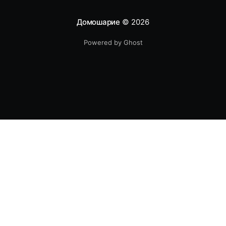
Домошарие
© 2026
Powered by Ghost
Авторско право - Всички произведения на литературата,
както и фотографските произведения и такива, създадени по
начин, аналогичен на фотографския в този блог са авторски и
защитени по смисъла на ЗАПСП. Никой няма право да