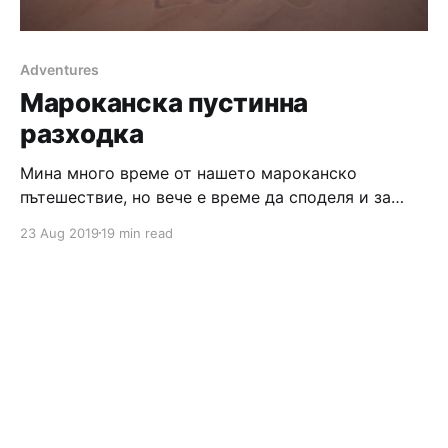
Adventures
Мароканска пустинна
разходка
Мина много време от нашето мароканско
пътешествие, но вече е време да споделя и за
срещата ни с мароканската пустиня :) Станахме
23 Aug 2019
19 min read
рано в рияда ни в Маракеш, приготвихме се,
закусихме и слязохме на рецепция, където ни
чакаше едно момче, което трябваше да ни заведе
до автобуса, за да почне нашето