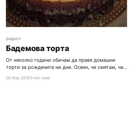
радост
Бадемова торта
От няколко години обичам да правя домашни
торти за рождените ни дни. Освен, че смятам, че
така ще е по-качествена ми се иска и да избягам
06 May 2019
3 min read
от типичния пандишпанов блат за торта.
Последните две години правех морковени торти с
различна глазура. Последната такава направих на
рождения ден на Кольо, като