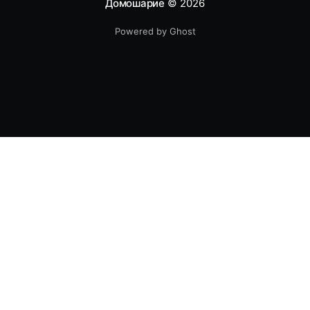
Домошарие
© 2026
Powered by Ghost
Авторско право - Всички произведения на литературата,
както и фотографските произведения и такива, създадени по
начин, аналогичен на фотографския в този блог са авторски и
защитени по смисъла на ЗАПСП. Никой няма право да
възпроизвежда и разпространява по какъвто и да било начин
и под каквато и да било форма съдържанието на този блог