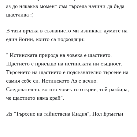
аз до някакъв момент съм търсела начини да бъда
щастлива :)
В тази връзка в съзнанието ми изникват думите на
един йогин, които са подходящи:
" Истинската природа на човека е щастието.
Щастието е присъщо на истинската ни същност.
Търсенето на щастието е подсъзнателно търсене на
самия себе си. Истинското Аз е вечно.
Следователно, когато човек го открие, той разбира,
че щастието няма край".
Из "Търсене на тайнствена Индия", Пол Брънтън