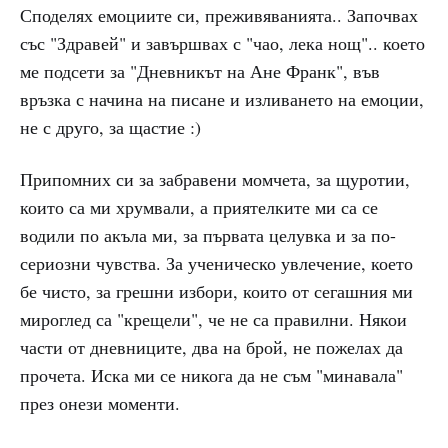
Споделях емоциите си, преживяванията.. Започвах
със "Здравей" и завършвах с "чао, лека нощ".. което
ме подсети за "Дневникът на Ане Франк", във
връзка с начина на писане и изливането на емоции,
не с друго, за щастие :)
Припомних си за забравени момчета, за щуротии,
които са ми хрумвали, а приятелките ми са се
водили по акъла ми, за първата целувка и за по-
сериозни чувства. За ученическо увлечение, което
бе чисто, за грешни избори, които от сегашния ми
мироглед са "крещели", че не са правилни. Някои
части от дневниците, два на брой, не пожелах да
прочета. Иска ми се никога да не съм "минавала"
през онези моменти.