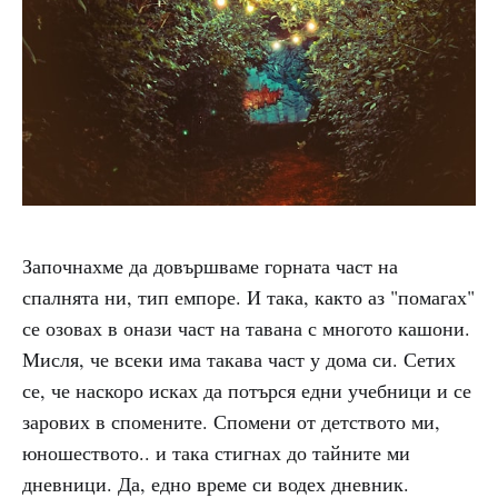
Започнахме да довършваме горната част на
спалнята ни, тип емпоре. И така, както аз "помагах"
се озовах в онази част на тавана с многото кашони.
Мисля, че всеки има такава част у дома си. Сетих
се, че наскоро исках да потърся едни учебници и се
зарових в спомените. Спомени от детството ми,
юношеството.. и така стигнах до тайните ми
дневници. Да, едно време си водех дневник.