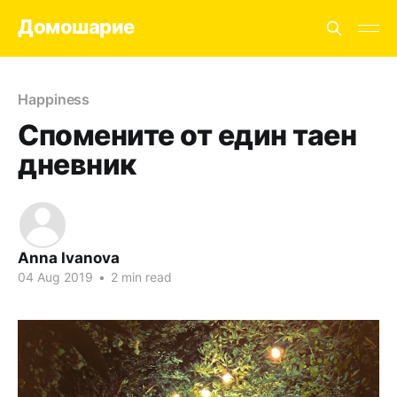
Домошарие
Happiness
Спомените от един таен
дневник
Anna Ivanova
04 Aug 2019
•
2 min read