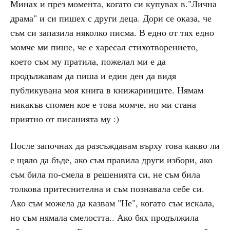
Минах и през момента, когато си купувах в."Лична
драма" и си пишех с други деца. Дори се оказа, че
съм си запазила няколко писма. В едно от тях едно
момче ми пише, че е харесал стихотворението,
което съм му пратила, пожелал ми е да
продължавам да пиша и един ден да видя
публикувана моя книга в книжарниците. Нямам
никакъв спомен кое е това момче, но ми стана
приятно от писанията му :)
После започнах да разсъждавам върху това какво ли
е щяло да бъде, ако съм правила други избори, ако
съм била по-смела в решенията си, не съм била
толкова притеснителна и съм познавала себе си.
Ако съм можела да казвам "Не", когато съм искала,
но съм нямала смелостта.. Ако бях продължила