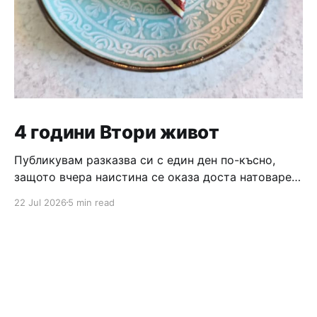
4 години Втори живот
Публикувам разказва си с един ден по-късно,
защото вчера наистина се оказа доста натоварен
ден, който завърши с вкусно тирамису и бордова
22 Jul 2026
5 min read
игра 😄 Та, продължавам разказа си от по-
миналата нощ, когато беше време да си лягаме и
всеки беше със своите мисли. Алинка не искаше
да ляга още, а ние