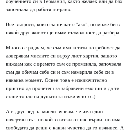
обучението си в Германия, както желаех или да бях
започнала да работя по-рано.
Все въпроси, които започват с "ако", но може би в
някой друг живот ще имам възможност да разбера.
Много се радвам, че съм имала тази потребност да
доверявам мислите си върху лист хартия, защото
виждам как с времето съм се променяла, започвала
съм да обичам себе си и съм намерила себе си в
някакъв момент. Освен това е изключително
приятно да прочетеш за забравени емоции и да ти
стане топло на душата за изживяното :)
А в друг ред на мисли вярвам, че има един
начертан път, по който всеки от нас върви, но има
свободата да реши с какви чувства да го изживее. А