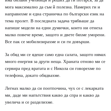
мога максимално да съм й полезна. Намерих ги и
направихме и една страничка по български език на
тема пролет. В последната задача трябваше да
напише модели на едни думички, които ни отнеха
малко повече време, защото и двете бяхме уморени.
Все пак се мобилизирахме и си ги довърши.
За обяд ми се ядеше само една салата, защото нямах
много енергия за други неща. Храната отново ми се
сервира пред вратата и с Никола си говорехме по
телефона, докато обядвахме.
Легнах малко да си поотпочина, чух се с лекарката
ми, даде ми напътствия какво да спра и какво да
увелича и се разделихме.