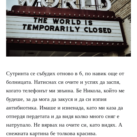
Сутринта се събудих отново в 6, по навик още от
болницата. Натиснах си очите и успях да заспя,
когато телефонът ми звънна. Бе Никола, който ме
будеше, за да мога да закуся и да си изпия
антибиотика. Имаше и изненада, като ми каза да
отпердя пердетата и да видя колко много сняг е
натрупало. Не вярвах на очите си, като видях. А
снежната картина бе толкова красива.