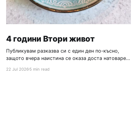
4 години Втори живот
Публикувам разказва си с един ден по-късно,
защото вчера наистина се оказа доста натоварен
ден, който завърши с вкусно тирамису и бордова
22 Jul 2026
5 min read
игра 😄 Та, продължавам разказа си от по-
миналата нощ, когато беше време да си лягаме и
всеки беше със своите мисли. Алинка не искаше
да ляга още, а ние