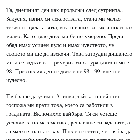
Та, днешният ден как продължи след сутринта..
Закусих, изпих си лекарствата, стана ми малко
тежко от цялата вода, която изпих за тях и полегнах
малко. Като цяло днес ми бе по-уморено. Преди
обяд имах усилен пулс и имах чувството, че
сърцето ми ще да изскочи. Това затрудни дишането
ми и се задъхвах. Премерих си сатурацията и ми е
98. През целия ден се движеше 98 - 99, което е
чудесно.
Трябваше да учим с Алинка, тъй като нейната
госпожа ми прати това, което са работили в
градината. Включихме вайбъра. Тя си четеше
условията по математика, решаваше си задачите, а
аз малко я напътствах. После се сетих, че трябва да
има онлайн учебници и реших да ги потърся, за да