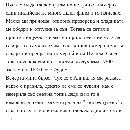
Пуснах си да гледам филм по нетфликс, намерих
един индийски не много дълъг филм и го изгледах.
Малко ми прилоша, отворих прозореца и хладината
ме ободри и отпусна за сън. Тогава се сетих в
пристъп на ужас, че ако ми прилошее и не мога да
говоря, то само аз имам телефонния номер на моята
лекарка и препратих номера й и на Никола. След
това поуспокоена и от чистия въздух към 17:00
заспах и в 18:00 се събудих.
Вечерта мина бързо. Чух се с Алина, тя ми разказа
какво е правила, докато не сме се чували, как е
замерила със снежна топка дядо си и го е
намокрила целия, как е играла на "топло-студено" с
баба си с една количка, как е гледала едно детско и
т.н.