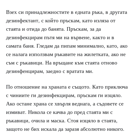
Взех си принадлежностите в едната ръка, в другата
дезинфектант, с който пръскам, като изляза от
стаята и отида до банята. Пръскам, за да
дезинфекцирам пътя ми на вървене, както и в
самата баня. Гледам да пипам минимално, като, ако
се налага използвам ръкавите на жилетката, ако не
съм с ръкавици. На връщане към стаята отново
дезинфенцирам, заедно с вратата ми.
По отношение на храната е същото. Като приключа
с чиниите ги дезинфекцирам, пръскам ги изцяло.
Ако остане храна се хвърля веднага, а съдовете се
измиват. Никола се качва до пред стаята ми с
ръкавици, очила и маска. Стоя изцяло в стаята,
защото не бих искала да заразя абсолютно никого.