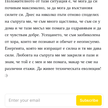
Положителното от тази ситуация е, че мога да си
почивам максимално, за да мога да възстановя
силите си. Днес на няколко пъти отново споделих
на съпруга ми, че съм много щастлива, че съм си у
дома и че тази мисъл ми помага да оздравявам и да
се чувствам добре. Усещането, че съм заобиколена
от хора, които ме познават и обичат е неописуемо.
Енергията, която ми изпращат е силна и тя ми дава
сили. Любовта на съпруга ми ме закриля и пази и
знам, че той е с мен и ми помага, макар че сме на
различни етажи. Да живее техническата еволюция!
:)
Enter your email
Subscribe