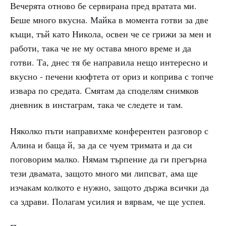
Вечерята отново бе сервирана пред вратата ми.
Беше много вкусна. Майка в момента готви за две
къщи, тъй като Никола, освен че се грижи за мен и
работи, така че не му остава много време и да
готви. Та, днес тя бе направила нещо интересно и
вкусно - печени кюфтета от ориз и коприва с топче
извара по средата. Смятам да споделям снимков
дневник в инстаграм, така че следете и там.
Няколко пъти направихме конферентен разговор с
Алина и баща й, за да се чуем тримата и да си
поговорим малко. Нямам търпение да ги прегърна
тези двамата, защото много ми липсват, ама ще
изчакам колкото е нужно, защото държа всички да
са здрави. Полагам усилия и вярвам, че ще успея.