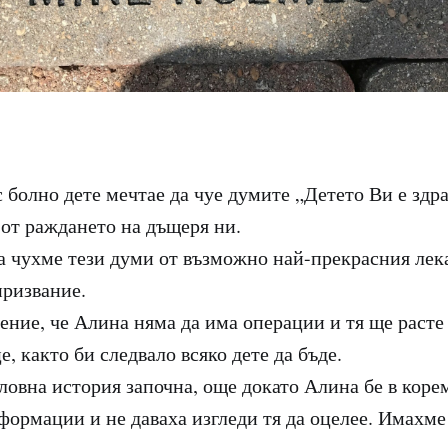
 болно дете мечтае да чуе думите „Детето Ви е здра
 от раждането на дъщеря ни.
а чухме тези думи от възможно най-прекрасния лека
призвание.
ение, че Алина няма да има операции и тя ще расте 
, както би следвало всяко дете да бъде.
ловна история започна, още докато Алина бе в коре
формации и не даваха изгледи тя да оцелее. Имахме