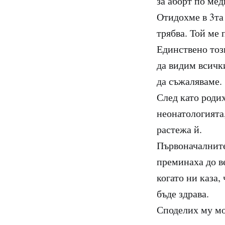
за аборт по мед
Отидохме в 3та
трябва. Той ме 
Единствено тоз
да видим всичк
да съжаляваме.
След като роди
неонатологията
растежа й.
Първоначалните
преминаха до в
когато ни каза,
бъде здрава.
Споделих му мо