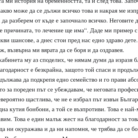
та ми история на бременността, та и след това. Запо
какво може да се дължи всичко това и накрая ме изп
 да разберем от къде е започнало всичко. Неговите 
 е причината, то лечение ще има“. Даде ми пример с
кви шансове, а днес стои пред нас едно здраво дете.
, възвърна ми вярата да се боря и да оздравея.
кабинета му аз споделих, че нямам думи да изразя 
агодарност е безкрайна, защото той спаси и продъл
одължава да подкрепя едно семейство и го прави аб
то за пореден път се убеждавам, че неговата профес
евероятно щастлива, че не е избрал път извън Българ
на кутия бонбони, а той се възпротиви. Това е най-
им. Това е един малък жест на благодарност за това
да ни окуражава и да ни напомня, че трябва да се б