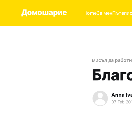
Домошарие
Home
За мен
Пътепи
мисъл да работи
Благ
Anna Iv
07 Feb 20