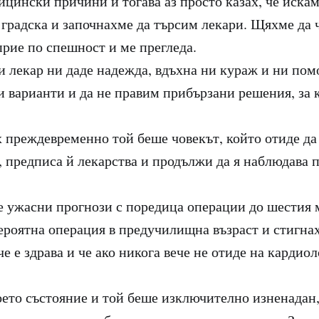
ицински причини и тогава аз просто казах, че иска
 градска и започнахме да търсим лекари. Щяхме да 
прие по спешност и ме прегледа.
и лекар ни даде надежда, вдъхна ни кураж и ни пом
и варианти и да не правим прибързани решения, за 
х преждевременно той беше човекът, който отиде да
, предписа й лекарства и продължи да я наблюдава п
 ужасни прогнози с поредица операции до шестия 
ероятна операция в предучилищна възраст и стигнах
 че е здрава и че ако никога вече не отиде на кардиол
ето състояние и той беше изключително изненадан, 