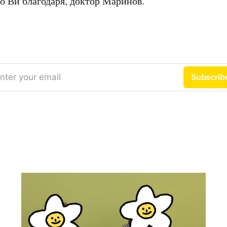
о Ви благодаря, доктор Маринов.
nter your email
Subscrib