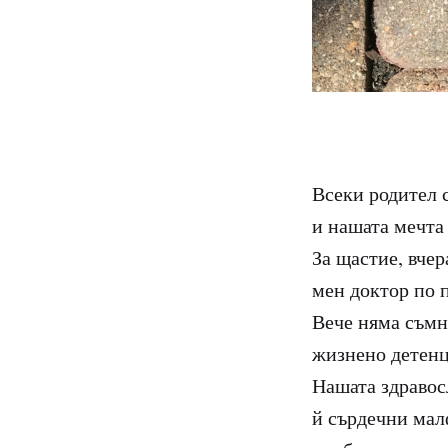
Всеки родител с
и нашата мечта
За щастие, вчер
мен доктор по 
Вече няма съмн
жизнено детенце
Нашата здравос
й сърдечни мал