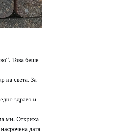
во“. Това беше
р на света. За
едно здраво и
ма ми. Откриха
 насрочена дата