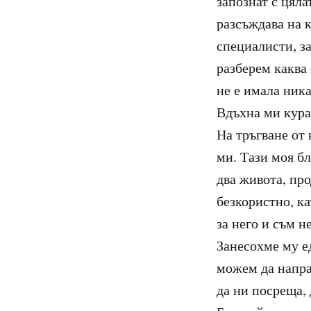
запознат с цяла
разсъждава на 
специалисти, за
разберем каква
не е имала ника
Вдъхна ми кураж
На тръгване от 
ми. Тази моя бл
два живота, пр
безкористно, ка
за него и съм н
Занесохме му ед
можем да направ
да ни посреща, 