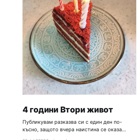
4 години Втори живот
Публикувам разказва си с един ден по-
късно, защото вчера наистина се оказа
доста натоварен ден, който завърши с