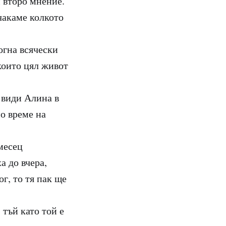
м второ мнение.
чакаме колкото
огна всячески
които цял живот
 види Алина в
о време на
месец
а до вчера,
ог, то тя пак ще
тъй като той е