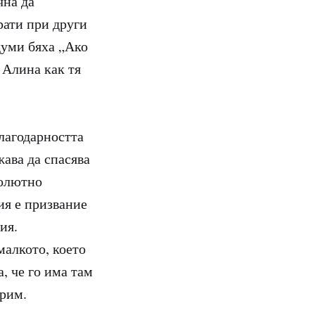
чна да
рати при други
думи бяха „Ако
 Алина как тя
благодарността
жава да спасява
солютно
ия е призвание
ия.
малкото, което
, че го има там
орим.