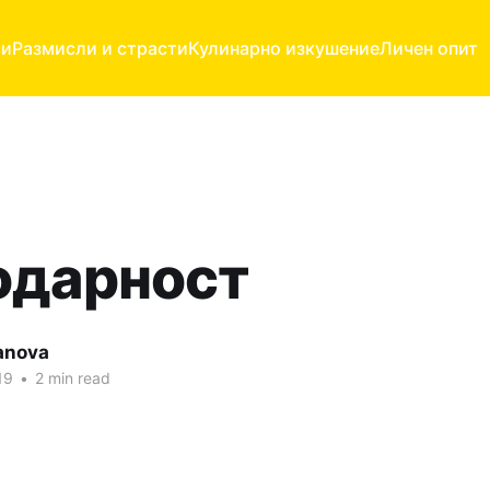
си
Размисли и страсти
Кулинарно изкушение
Личен опит
одарност
anova
19
•
2 min read