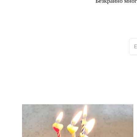
Безкрайно мног
E