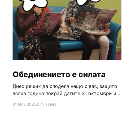
Обединението е силата
Днес реших да споделя нещо с вас, защото
всяка година покрай датите 31 октомври и 1
ноември започват едни проблематични
01 Nov 2025
2 min read
дискусии кой празник е български, кой не е
и за съжаление, българското общество вече
е научено винаги да има за какво да се
раздели на два лагера. През моя житейски