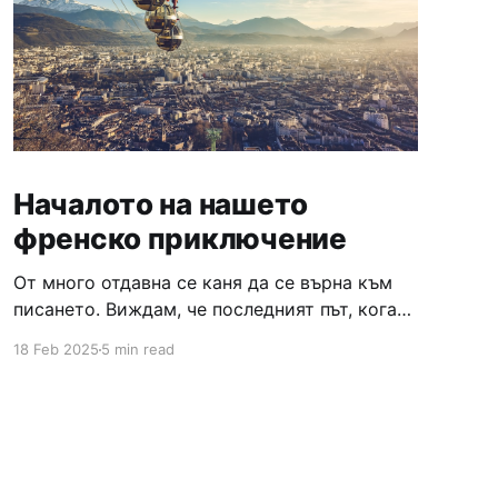
Началото на нашето
френско приключение
От много отдавна се каня да се върна към
писането. Виждам, че последният път, когато
съм писала е било преди повече от година.
18 Feb 2025
5 min read
Много пъти сядах да пиша, отказвах се,
после пак правех планове, ангажирах се с
конкретни дати и отново нищо. И ето ме
сега тук :) Смятам да започна