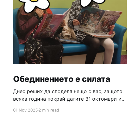
Обединението е силата
Днес реших да споделя нещо с вас, защото
всяка година покрай датите 31 октомври и 1
ноември започват едни проблематични
01 Nov 2025
2 min read
дискусии кой празник е български, кой не е
и за съжаление, българското общество вече
е научено винаги да има за какво да се
раздели на два лагера. През моя житейски