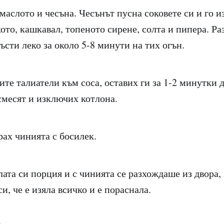
маслото и чесъна. Чесънът пусна соковете си и го 
ото, кашкавал, топеното сирене, солта и пипера. Ра
гъсти леко за около 5-8 минути на тих огън.
те талиатели към соса, оставих ги за 1-2 минутки д
 смесят и изключих котлона.
рах чинията с босилек.
ата си порция и с чинията се разхождаше из двора, 
си, че е изяла всичко и е пораснала.