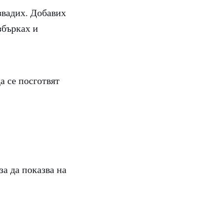
извадих. Добавих
збърках и
а се посготвят
за да показва на