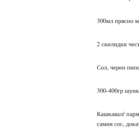
300мл прясно м
2 скилидки чес
Сол, черен пипе
300-400гр шунк
Кашкавал/ парме
самия сос, дока