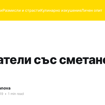
си
Размисли и страсти
Кулинарно изкушение
Личен опит
атели със сметан
anova
19
•
1 min read