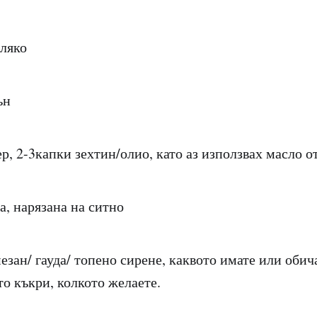
ляко
ън
р, 2-3капки зехтин/олио, като аз използвах масло о
а, нарязана на ситно
зан/ гауда/ топено сирене, каквото имате или обича
то къкри, колкото желаете.