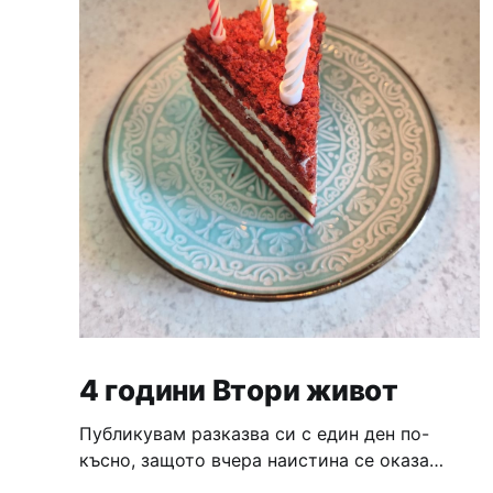
4 години Втори живот
Публикувам разказва си с един ден по-
късно, защото вчера наистина се оказа
доста натоварен ден, който завърши с