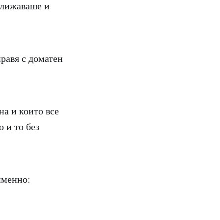
аближаваше и
правя с доматен
на и които все
о и то без
 именно: