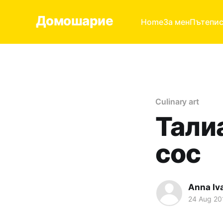
Домошарие
Home
За мен
Пътепи
Culinary art
Тали
сос
Anna Iv
24 Aug 20