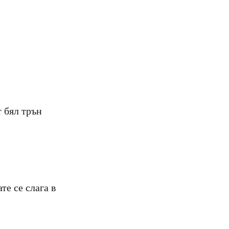
т бял трън
те се слага в