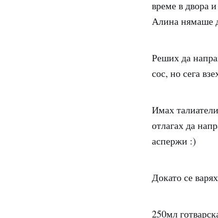
време в двора и
Алина нямаше д
Реших да напра
сос, но сега взе
Имах талиатели 
отлагах да напр
аспержи :)
Докато се варях
250мл готварск