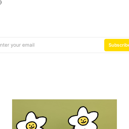
)
nter your email
Subscrib