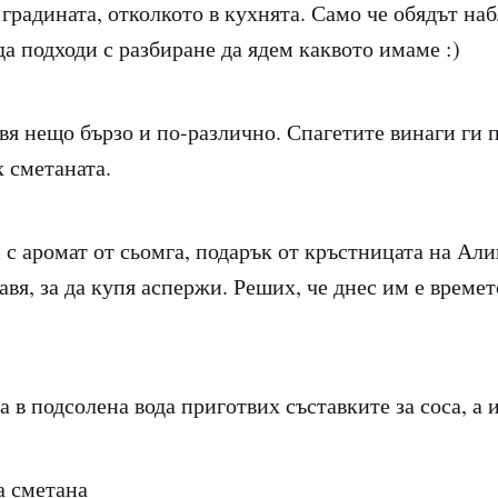
 градината, отколкото в кухнята. Само че обядът н
а подходи с разбиране да ядем каквото имаме :)
вя нещо бързо и по-различно. Спагетите винаги ги 
х сметаната.
с аромат от сьомга, подарък от кръстницата на Али
авя, за да купя аспержи. Реших, че днес им е времет
а в подсолена вода приготвих съставките за соса, а
а сметана