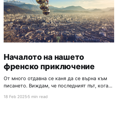
Началото на нашето
френско приключение
От много отдавна се каня да се върна към
писането. Виждам, че последният път, когато
съм писала е било преди повече от година.
18 Feb 2025
5 min read
Много пъти сядах да пиша, отказвах се,
после пак правех планове, ангажирах се с
конкретни дати и отново нищо. И ето ме
сега тук :) Смятам да започна