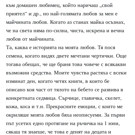
към домашен любимец, който наричаш „свой
приятел“ и др., но най-голямата любов за мен е
майчината любов. Когато аз станах майка осъзнах,
че на света няма по-силна, чиста, искрена и вечна
любов от майчината.
Та, каква е историята на моята любов. Тя пося
семена, когато видях двете мечтани чертички. Още
тогава обещах, че ще браня това човече с всякакви
възможни средства. Моите чувства растяха с всеки
изминат ден, когато четях книги, в които бе
описано коя част от тялото на бебето се развива в
конкретната седмица. Сърчице, главичка, скелет,
кожа, коса и т.н. Прекрасните емоции, с които ме
окриляше моята любов бяха неописуеми. За първи
път усетих едно протягане на ръчичка на 1 юни,
сякаш тя знаеше, че това е денят на децата и