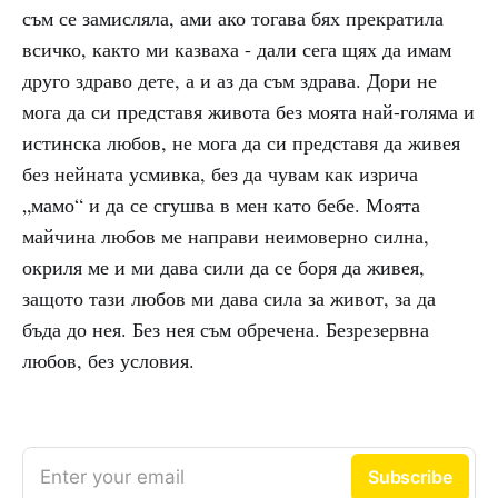
съм се замисляла, ами ако тогава бях прекратила
всичко, както ми казваха - дали сега щях да имам
друго здраво дете, а и аз да съм здрава. Дори не
мога да си представя живота без моята най-голяма и
истинска любов, не мога да си представя да живея
без нейната усмивка, без да чувам как изрича
„мамо“ и да се сгушва в мен като бебе. Моята
майчина любов ме направи неимоверно силна,
окриля ме и ми дава сили да се боря да живея,
защото тази любов ми дава сила за живот, за да
бъда до нея. Без нея съм обречена. Безрезервна
любов, без условия.
Enter your email
Subscribe