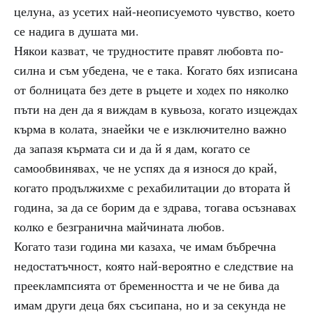
целуна, аз усетих най-неописуемото чувство, което
се надига в душата ми.
Някои казват, че трудностите правят любовта по-
силна и съм убедена, че е така. Когато бях изписана
от болницата без дете в ръцете и ходех по няколко
пъти на ден да я виждам в кувьоза, когато изцеждах
кърма в колата, знаейки че е изключително важно
да запазя кърмата си и да й я дам, когато се
самообвинявах, че не успях да я износя до край,
когато продължихме с рехабилитации до втората й
година, за да се борим да е здрава, тогава осъзнавах
колко е безгранична майчината любов.
Когато тази година ми казаха, че имам бъбречна
недостатъчност, която най-вероятно е следствие на
прееклампсията от бременността и че не бива да
имам други деца бях съсипана, но и за секунда не