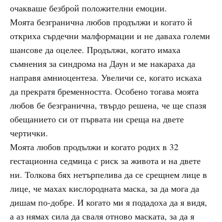
очакваше безброй положителни емоции.
Моята безгранична любов продължи и когато й
откриха сърдечни малформации и не даваха големи
шансове да оцелее. Продължи, когато имаха
съмнения за синдрома на Даун и ме накараха да
направя амниоцентеза. Увеличи се, когато искаха
да прекратя бременността. Особено тогава моята
любов бе безгранична, твърдо решена, че ще спазя
обещанието си от първата ни среща на двете
чертички.
Моята любов продължи и когато родих в 32
гестационна седмица с риск за живота и на двете
ни. Толкова бях нетърпелива да се срещнем лице в
лице, че махах кислородната маска, за да мога да
дишам по-добре. И когато ми я подадоха да я видя,
а аз нямах сила да сваля отново маската, за да я