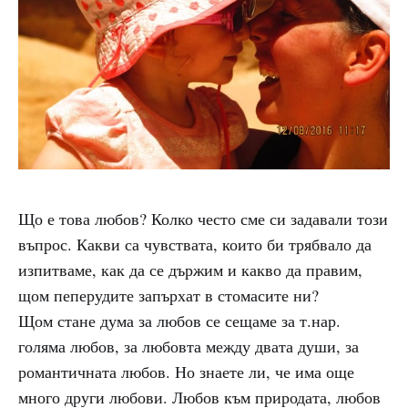
Що е това любов? Колко често сме си задавали този
въпрос. Какви са чувствата, които би трябвало да
изпитваме, как да се държим и какво да правим,
щом пеперудите запърхат в стомасите ни?
Щом стане дума за любов се сещаме за т.нар.
голяма любов, за любовта между двата души, за
романтичната любов. Но знаете ли, че има още
много други любови. Любов към природата, любов