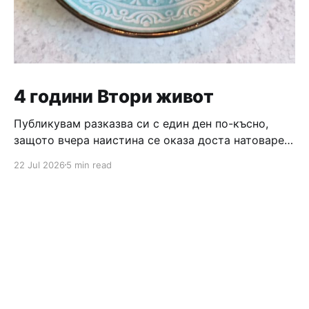
4 години Втори живот
Публикувам разказва си с един ден по-късно,
защото вчера наистина се оказа доста натоварен
ден, който завърши с вкусно тирамису и бордова
22 Jul 2026
5 min read
игра 😄 Та, продължавам разказа си от по-
миналата нощ, когато беше време да си лягаме и
всеки беше със своите мисли. Алинка не искаше
да ляга още, а ние