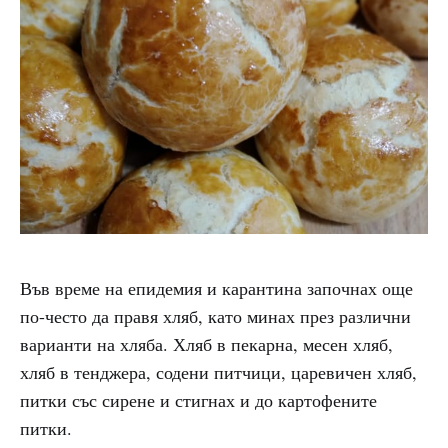
Във време на епидемия и карантина започнах още
по-често да правя хляб, като минах през различни
варианти на хляба. Хляб в пекарна, месен хляб,
хляб в тенджера, содени питчици, царевичен хляб,
питки със сирене и стигнах и до картофените
питки.