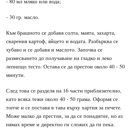
- 80 мл мляко или вода;
- 30 гр. масло.
Към брашното се добавя солта, маята, захарта,
сварения картоф, яйцето и водата. Разбърква се
хубаво и се добавя и маслото. Започва се
размесването до получаване на гладко и леко
лепнещо тесто. Остава се да престои около 40 - 50
минути.
След това се разделя на 16 части приблизително,
като всяка тежи около 40 - 50 грама. Оформя се
топче и се поставя в тава върху хартия за печете.
Може малко да престои, за да се понадигне, но аз
нямах време и директно ги сложих да ги пека.