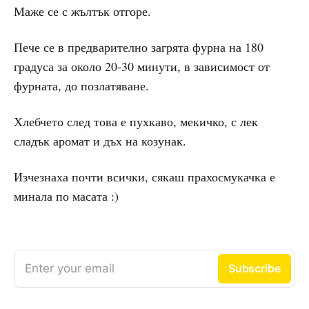
Маже се с жълтък отгоре.
Пече се в предварително загрята фурна на 180
градуса за около 20-30 минути, в зависимост от
фурната, до позлатяване.
Хлебчето след това е пухкаво, мекичко, с лек
сладък аромат и дъх на козунак.
Изчезнаха почти всички, сякаш прахосмукачка е
минала по масата :)
Enter your email
Subscribe