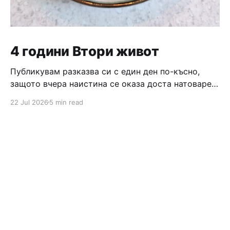
4 години Втори живот
Публикувам разказва си с един ден по-късно,
защото вчера наистина се оказа доста натоварен
ден, който завърши с вкусно тирамису и бордова
22 Jul 2026
5 min read
игра 😄 Та, продължавам разказа си от по-
миналата нощ, когато беше време да си лягаме и
всеки беше със своите мисли. Алинка не искаше
да ляга още, а ние