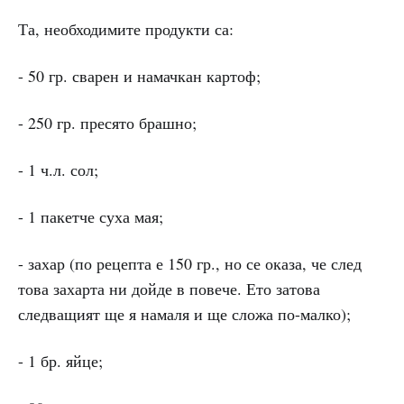
Та, необходимите продукти са:
- 50 гр. сварен и намачкан картоф;
- 250 гр. пресято брашно;
- 1 ч.л. сол;
- 1 пакетче суха мая;
- захар (по рецепта е 150 гр., но се оказа, че след
това захарта ни дойде в повече. Ето затова
следващият ще я намаля и ще сложа по-малко);
- 1 бр. яйце;