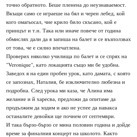
точно обратното. Беше пленена до неузнаваемост.
Вкъщи само се играеше на бял и черен лебед, кой
кого омагьосал, чие крило било скъсано, кой е
принцът и т.н. Така или иначе повече от година
обмислях дали да я запиша на балет и се възползвах
от това, че е силно впечатлена.
Проверих няколко училища по балет и се спрях на
"Veronique", като локацията също ми бе удобна.
Заведох я на един пробен урок, като дамата, с която
се запознах, Наталия, бе изключително любезна и
подробна. След урока ми каза, че Алина има
желание и й харесва, предложи да опитаме да
продължим да ходим и ако не успее да навакса
останалите девойки ще почнем от септември.
И така бързо-бързо се мина половин година и дойде
време за финалния концерт на школото. Както