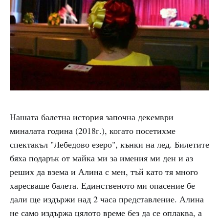
Нашата балетна история започна декември
миналата година (2018г.), когато посетихме
спектакъл "Лебедово езеро", кънки на лед. Билетите
бяха подарък от майка ми за имения ми ден и аз
реших да взема и Алина с мен, тъй като тя много
харесваше балета. Единственото ми опасение бе
дали ще издържи над 2 часа представление. Алина
не само издържа цялото време без да се оплаква, а