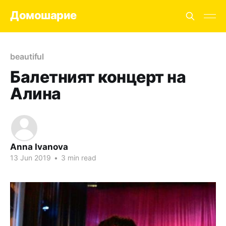
Домошарие
beautiful
Балетният концерт на
Алина
Anna Ivanova
13 Jun 2019
•
3 min read