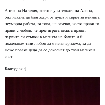
А пък на Наталия, която е учителката на Алина,
бих искала да благодаря от душа и сърце за нейната
неуморна работа, за това, че всичко, което прави го
прави с любов, че през играта децата правят
първите си стъпки в магията на балета и й
пожелавам тази любов да е неизчерпаема, за да
може повече деца да се докоснат до този магичен
свят.
Благодаря :)