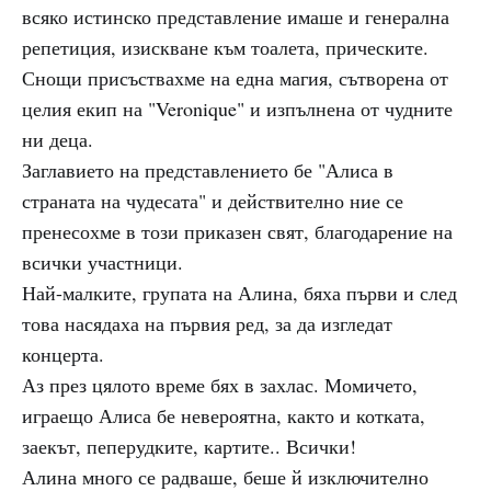
всяко истинско представление имаше и генерална
репетиция, изискване към тоалета, прическите.
Снощи присъствахме на една магия, сътворена от
целия екип на "Veronique" и изпълнена от чудните
ни деца.
Заглавието на представлението бе "Алиса в
страната на чудесата" и действително ние се
пренесохме в този приказен свят, благодарение на
всички участници.
Най-малките, групата на Алина, бяха първи и след
това насядаха на първия ред, за да изгледат
концерта.
Аз през цялото време бях в захлас. Момичето,
играещо Алиса бе невероятна, както и котката,
заекът, пеперудките, картите.. Всички!
Алина много се радваше, беше й изключително