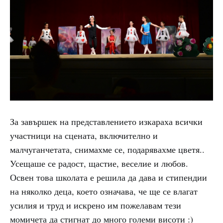
За завършек на представлението изкараха всички
участници на сцената, включително и
малчуганчетата, снимахме се, подарявахме цветя..
Усещаше се радост, щастие, веселие и любов.
Освен това школата е решила да дава и стипендии
на няколко деца, което означава, че ще се влагат
усилия и труд и искрено им пожелавам тези
момичета да стигнат до много големи висоти :)