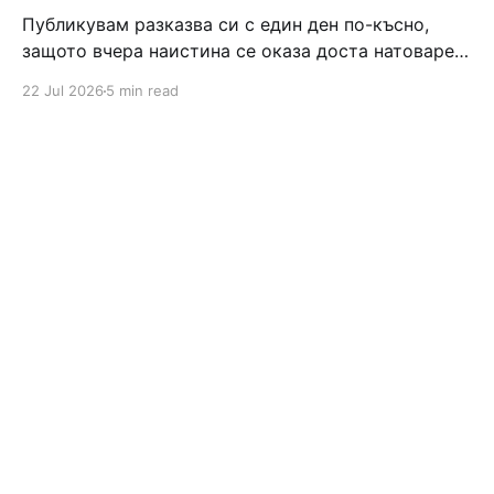
Публикувам разказва си с един ден по-късно,
защото вчера наистина се оказа доста натоварен
ден, който завърши с вкусно тирамису и бордова
22 Jul 2026
5 min read
игра 😄 Та, продължавам разказа си от по-
миналата нощ, когато беше време да си лягаме и
всеки беше със своите мисли. Алинка не искаше
да ляга още, а ние